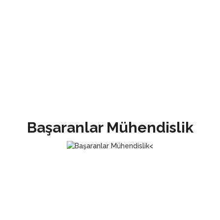
Projelendirme Yürütme Teslim
Başaranlar Mühendislik projelendirme aşamasından tüm
uygulamanın yapılarak anahtar teslimine kadar elektrik
sektörünün tüm alanlarında uzman kadrosu ile hizmet
vermektedir. EAE Konya için arayın.
Başaranlar Mühendislik
EAE Konya Bölge Bayisi
EAE Konya ve Konya EAE, 1980 yılından bugüne kadar EAE
grubunun imalatını yapmış olduğu tüm alan ve markalarda EAE
Konya bölge bayisi unvanı ile pazarda üst sıralarda yer